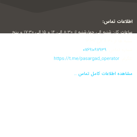
اطلاعات تماس:
ساعات کار: شنبه الی چهارشنبه از 8:30 الی 14 و 15 الی 17:30 و پنج
شنبه ها از 8:30 الی 12:30
شماره تماس:
07691097939
تلگرام:
https://t.me/pasargad_operator
مشاهده اطلاعات کامل تماس …
نماد اعتماد الکترونیکی