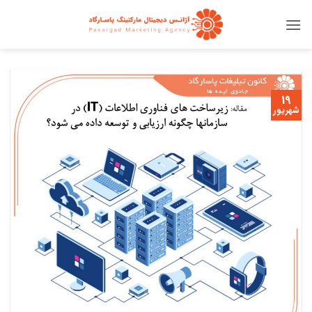
Ski
t
conten
19
شهریور