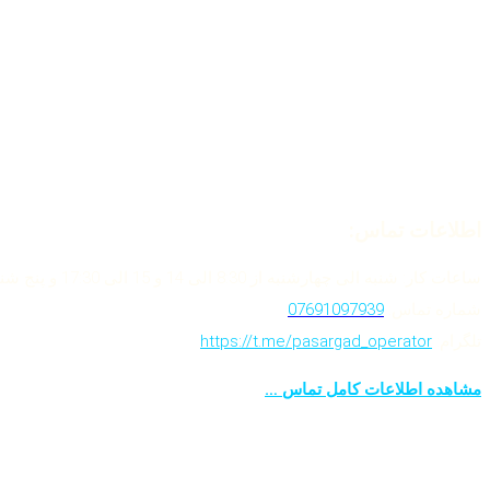
اطلاعات تماس:
ساعات کار: شنبه الی چهارشنبه از 8:30 الی 14 و 15 الی 17:30 و پنج شنبه ها از 8:30 الی 12:30
شماره تماس:
07691097939
تلگرام:
https://t.me/pasargad_operator
مشاهده اطلاعات کامل تماس …