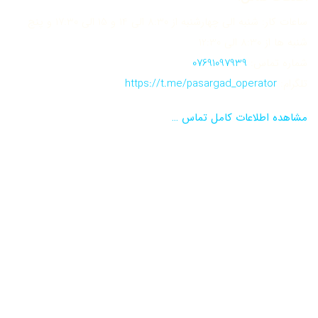
ساعات کار: شنبه الی چهارشنبه از 8:30 الی 14 و 15 الی 17:30 و پنج
شنبه ها از 8:30 الی 12:30
شماره تماس:
07691097939
تلگرام:
https://t.me/pasargad_operator
مشاهده اطلاعات کامل تماس …
نماد اعتماد الکترونیکی