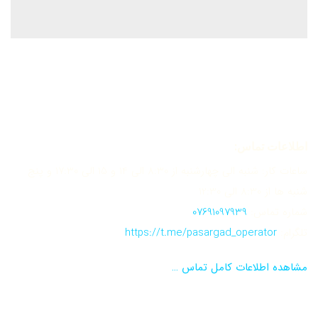
اطلاعات تماس:
ساعات کار: شنبه الی چهارشنبه از 8:30 الی 14 و 15 الی 17:30 و پنج
شنبه ها از 8:30 الی 12:30
شماره تماس:
07691097939
تلگرام:
https://t.me/pasargad_operator
مشاهده اطلاعات کامل تماس …