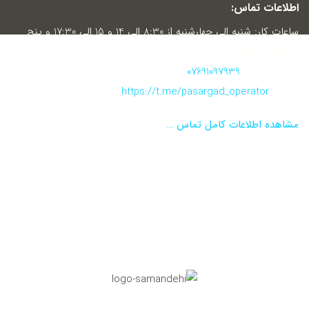
اطلاعات تماس:
ساعات کار: شنبه الی چهارشنبه از 8:30 الی 14 و 15 الی 17:30 و پنج
شنبه ها از 8:30 الی 12:30
شماره تماس:
07691097939
تلگرام:
https://t.me/pasargad_operator
مشاهده اطلاعات کامل تماس …
نماد اعتماد الکترونیکی
تاییدیه مرکز رسانه های دیجیتال