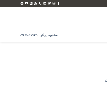
مشاوره رایگان: 07691097939
ن