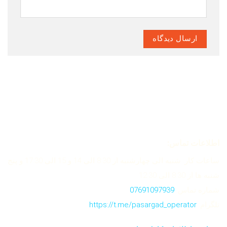
اطلاعات تماس:
ساعات کار: شنبه الی چهارشنبه از 8:30 الی 14 و 15 الی 17:30 و پنج
شنبه ها از 8:30 الی 12:30
شماره تماس:
07691097939
تلگرام:
https://t.me/pasargad_operator