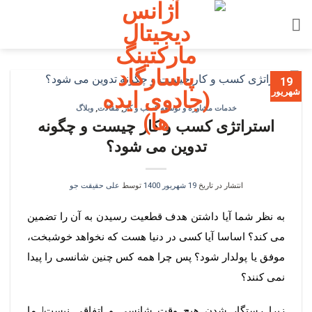
Ski
t
conten
19
شهریور
خدمات مشاوره و توسعه کسب و کار
,
مقالات
,
وبلاگ
استراتژی کسب و کار چیست و چگونه
تدوین می شود؟
انتشار در تاریخ
19 شهریور 1400
توسط
علی حقیقت جو
به نظر شما آیا داشتن هدف قطعیت رسیدن به آن را تضمین
می کند؟ اساسا آیا کسی در دنیا هست که نخواهد خوشبخت،
موفق یا پولدار شود؟ پس چرا همه کس چنین شانسی را پیدا
نمی کنند؟
زیرا رستگار شدن هیچ وقت شانسی و اتفاقی نیست! ما