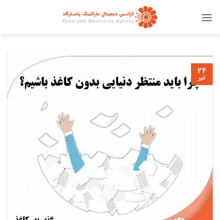
Ski
t
conten
24
تیر