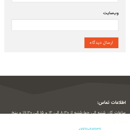
وب‌سایت
اطلاعات تماس:
ساعات کار: شنبه الی چهارشنبه از 8:30 الی 14 و 15 الی 17:30 و پنج
شنبه ها از 8:30 الی 12:30
شماره تماس:
07691097939