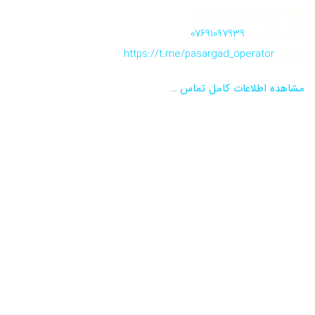
شنبه ها از 8:30 الی 12:30
شماره تماس:
07691097939
تلگرام:
https://t.me/pasargad_operator
مشاهده اطلاعات کامل تماس …
نماد اعتماد الکترونیکی
تاییدیه مرکز رسانه های دیجیتال