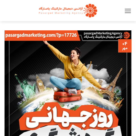
Ski
t
conten
04
مهر