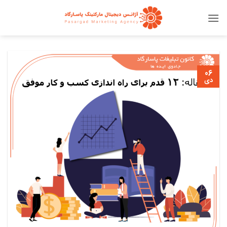
Ski
t
conten
06
دی