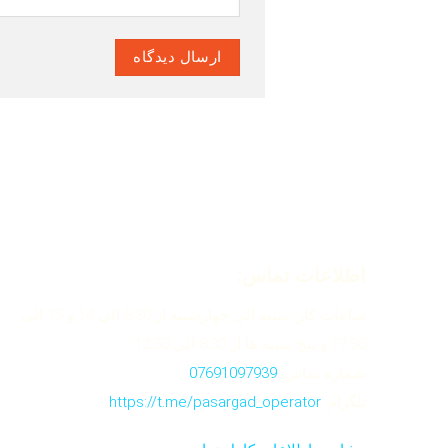
اطلاعات تماس:
ساعات کار: شنبه الی چهارشنبه از 8:30 الی 14 و 15 الی
17:30 و پنج شنبه ها از 8:30 الی 12:30
شماره تماس:
07691097939
تلگرام:
https://t.me/pasargad_operator