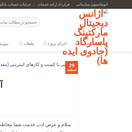
Ski
اتوماسیون سازمانی
قرارداد ارائه خدمات
جزئیات حساب بانکی
t
conten
مشاوره تخصصی
اجرای پروژه
تبلیغات
نمونه 
29
اسفند
آ
سلام و عرض ادب خدمت شما مخاطب