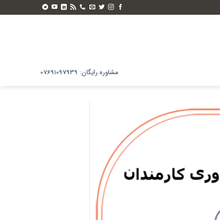
مشاوره رایگان: 07691097939