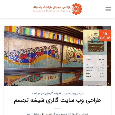
Ski
t
conten
15
فروردین
طراحی وب سایت
,
نمونه کارهای انجام شده
طراحی وب سایت گالری شیشه تجسم
انتشار در تاریخ
15 فروردین 1401
توسط
علی حقیقت جو