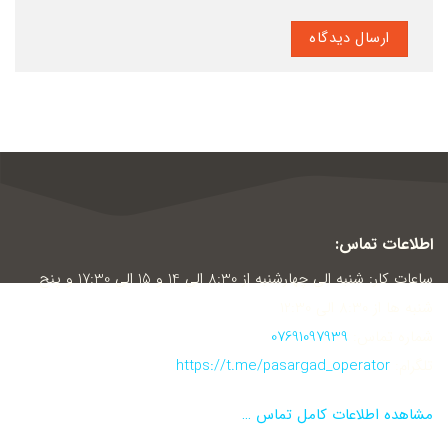
اطلاعات تماس:
ساعات کار: شنبه الی چهارشنبه از 8:30 الی 14 و 15 الی 17:30 و پنج
شنبه ها از 8:30 الی 12:30
شماره تماس:
07691097939
تلگرام:
https://t.me/pasargad_operator
مشاهده اطلاعات کامل تماس …