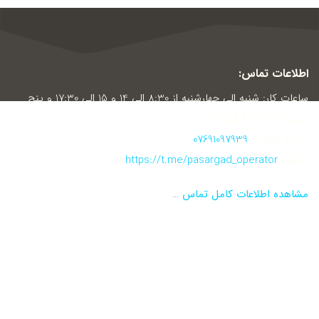
اطلاعات تماس:
ساعات کار: شنبه الی چهارشنبه از 8:30 الی 14 و 15 الی 17:30 و پنج
شنبه ها از 8:30 الی 12:30
شماره تماس:
07691097939
تلگرام:
https://t.me/pasargad_operator
مشاهده اطلاعات کامل تماس …
نماد اعتماد الکترونیکی