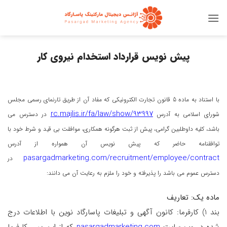
Ski
t
conten
پیش نویس قرارداد استخدام نیروی کار
با استناد به ماده 5 قانون تجارت الکترونیکی که مفاد آن از طریق تارنمای رسمی مجلس
rc.majlis.ir/fa/law/show/93997
شورای اسلامی به آدرس
در دسترس می
باشد، کلیه داوطلبین گرامی، پیش از ثبت هرگونه همکاری، موافقت بی قید و شرط خود با
توافقنامه حاضر که پیش نویس آن همواره از آدرس
pasargadmarketing.com/recruitment/employee/contract
در
دسترس عموم می باشد را پذیرفته و خود را ملزم به رعایت آن می دانند:
ماده یک: تعاریف
بند 1) کارفرما: کانون آگهی و تبلیغات پاسارگاد نوین با اطلاعات درج
شده در وب سایت
pasargadmarketing.com
که از این پس کارفرما