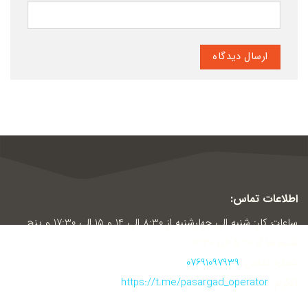
اطلاعات تماس:
ساعات کار: شنبه الی چهارشنبه از 8:30 الی 14 و 15 الی 17:30 و پنج
شنبه ها از 8:30 الی 12:30
شماره تماس:
07691097939
تلگرام:
https://t.me/pasargad_operator