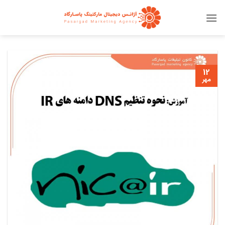
Ski
t
conten
12
مهر