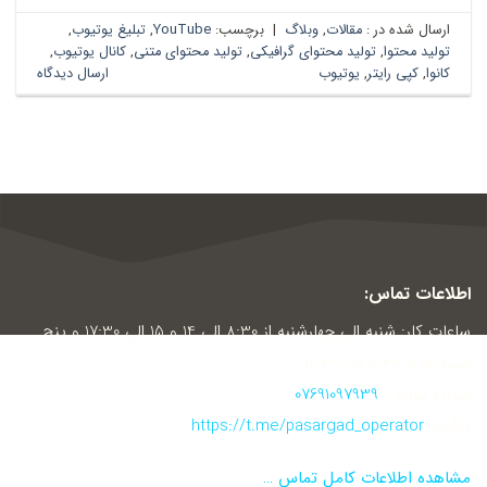
ارسال شده در :
مقالات
,
وبلاگ
|
برچسب:
YouTube
,
تبلیغ یوتیوب
,
تولید محتوا
,
تولید محتوای گرافیکی
,
تولید محتوای متنی
,
کانال یوتیوب
,
کانوا
,
کپی رایتر
,
یوتیوب
ارسال دیدگاه
اطلاعات تماس:
ساعات کار: شنبه الی چهارشنبه از 8:30 الی 14 و 15 الی 17:30 و پنج
شنبه ها از 8:30 الی 12:30
شماره تماس:
07691097939
تلگرام:
https://t.me/pasargad_operator
مشاهده اطلاعات کامل تماس …