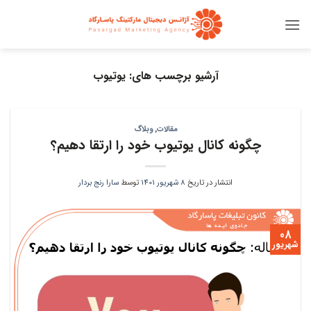
Ski
t
conten
آرشیو برچسب های:
یوتیوب
مقالات
,
وبلاگ
چگونه کانال یوتیوب خود را ارتقا دهیم؟
انتشار در تاریخ
8 شهریور 1401
توسط
سارا رنج بردار
08
شهریور