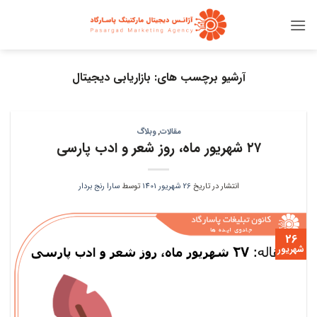
Ski
t
conten
آرشیو برچسب های:
بازاریابی دیجیتال
مقالات
,
وبلاگ
۲۷ شهریور ماه، روز شعر و ادب پارسی
انتشار در تاریخ
26 شهریور 1401
توسط
سارا رنج بردار
26
شهریور