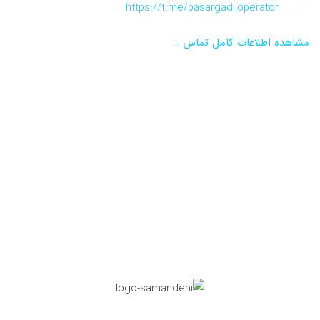
تلگرام:
https://t.me/pasargad_operator
مشاهده اطلاعات کامل تماس …
نماد اعتماد الکترونیکی
تاییدیه مرکز رسانه های دیجیتال