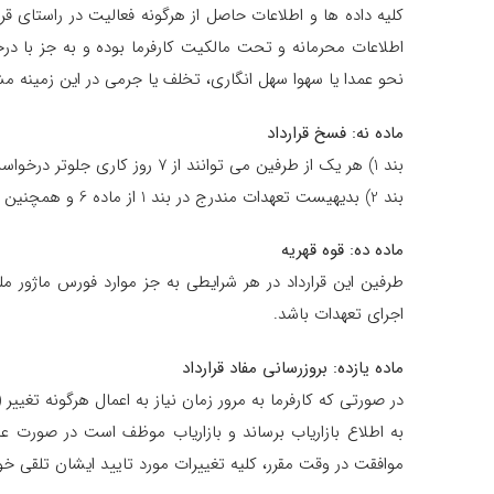
کلیه داده ها و اطلاعات حاصل از هرگونه فعالیت در راستای 
اطلاعات محرمانه و تحت مالکیت کارفرما بوده و به جز با د
نحو عمدا یا سهوا سهل انگاری، تخلف یا جرمی در این زمینه مش
ماده نه: فسخ قرارداد
بند 1) هر یک از طرفین می توانند از 7 روز کاری جلوتر درخواست فسخ قرارداد را به طرف مقابل اعلام و پس از انجام کامل تعهدات هر دو طرف با توافق طرف مقابل نسبت به فسخ قرارداد اقدام نمایند.
بند 2) بدیهیست تعهدات مندرج در بند 1 از ماده 6 و همچنین جزئیات مندرج در ماده ۸ قرارداد حاضر پس از اتمام یا فسخ قرارداد همچنان به قوت خود باقی خواهد ماند.
ماده ده: قوه قهریه
طرفین این قرارداد در هر شرایطی به جز موارد فورس ماژور م
اجرای تعهدات باشد.
ماده یازده: بروزرسانی مفاد قرارداد
موافقت در وقت مقرر، کلیه تغییرات مورد تایید ایشان تلقی خ