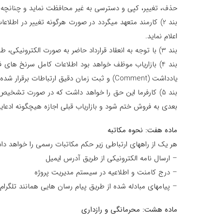
حذف، تغییر، کپی و دسترسی به غیر محافظت نماید و چنانچه خ
بند 2) کارمند متعهد میگردد در صورت هرگونه تغییر در اط
اعلام نماید.
بند 3) با توجه به انعقاد قرارداد حاضر به صورت الکترونیکی، طرفین موافقت خود را نسبت به تعیین اقامتگاه کارفرما به عنوان محل انعقاد قرارداد اعلام می کنند.
یادداشت (Comment) و ثبت زمان دقیق ارتباطات برقرار شده و پیگیری های انجام شده اقدام نماید.
بند 5) کارفرما این حق را خواهد داشت که در صورت تشخیص
بعدی به فروش ختم شود و بازاریاب قبلی اجازه هیچگونه ادع
ماده هفت: نحوه مکاتبه
هر یک از راههای ارتباطی زیر حکم مکاتبات رسمی را خواهد د
– ارسال نامه الکترونیکی از طریق آدرس ایمیل
– درج کامنت و اطلاعیه در سیستم مدیریت پروژه
– پیامهای مبادله شده از طریق پیام رسان هایی همانند تلگرام
ماده هشت: محرمانگی و رازداری