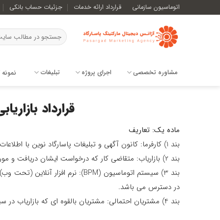
Ski
اتوماسیون سازمانی
قرارداد ارائه خدمات
جزئیات حساب بانکی
t
conten
مشاوره تخصصی
اجرای پروژه
تبلیغات
نمونه ک
قرارداد بازاری
ماده یک: تعاریف
بند 1) کارفرما: کانون آگهی و تبلیغات پاسارگاد نوین با اطلاعات درج شده در وب سایت
بند 2) بازاریاب: متقاضی کار که درخواست ایشان دریافت و مورد تایید قرار گرفته و منجر به عقد قرارداد شده است.
بند 3) سیستم اتوماسیون (BPM): نرم افزار آنلاین (تحت وب) مدیریت فرآیندهای کسب و کار که به اختصار BPM نامیده می شود و بر روی اینترنت همواره از آدرس
در دسترس می باشد.
بند 4) مشتریان احتمالی: مشتریان بالقوه ای که بازاریاب در سیستم اتوماسیون ثبت و مدیریت نموده و با مذاکراتی که با ایشان انجام می دهد به مشتریان بالفعل کارفرما تبدیل می شوند.