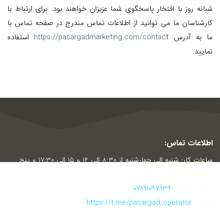
شبانه روز با افتخار پاسخگوی شما عزیزان خواهند بود. برای ارتباط با
کارشناسان ما می توانید از اطلاعات تماس مندرج در صفحه تماس با
ما به آدرس
t
https://pasargadmarketing.com/contac
استفاده
نمایید.
اطلاعات تماس:
ساعات کار: شنبه الی چهارشنبه از 8:30 الی 14 و 15 الی 17:30 و پنج
شنبه ها از 8:30 الی 12:30
شماره تماس:
07691097939
تلگرام:
https://t.me/pasargad_operator