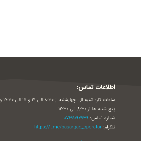
اطلاعات تماس:
ساعات کار: شنبه الی چهارشنبه از 8:30 الی 14 و 15 الی 30
پنج شنبه ها از 8:30 الی 12:30
شماره تماس:
07691097939
تلگرام:
https://t.me/pasargad_operator