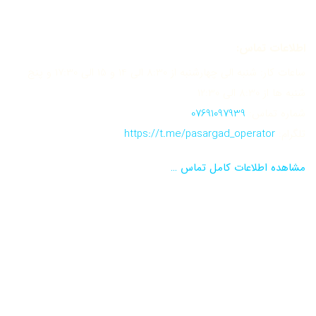
اطلاعات تماس:
ساعات کار: شنبه الی چهارشنبه از 8:30 الی 14 و 15 الی 17:30 و پنج
شنبه ها از 8:30 الی 12:30
شماره تماس:
07691097939
تلگرام:
https://t.me/pasargad_operator
مشاهده اطلاعات کامل تماس …
نماد اعتماد الکترونیکی